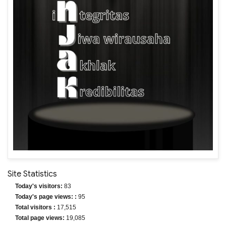
Site Statistics
Today's visitors:
83
Today's page views: :
95
Total visitors :
17,515
Total page views:
19,085