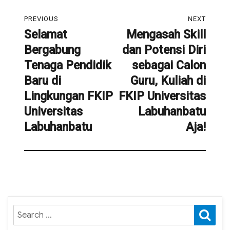
Navigasi
PREVIOUS
NEXT
pos
Selamat
Mengasah Skill
Previous
Next
Bergabung
dan Potensi Diri
post:
post:
Tenaga Pendidik
sebagai Calon
Baru di
Guru, Kuliah di
Lingkungan FKIP
FKIP Universitas
Universitas
Labuhanbatu
Labuhanbatu
Aja!
SE
Search
for: