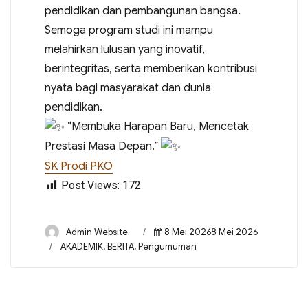
pendidikan dan pembangunan bangsa.
Semoga program studi ini mampu
melahirkan lulusan yang inovatif,
berintegritas, serta memberikan kontribusi
nyata bagi masyarakat dan dunia
pendidikan.
“Membuka Harapan Baru, Mencetak
Prestasi Masa Depan.”
SK Prodi PKO
Post Views:
172
Author
Posted
Admin Website
8 Mei 20268 Mei 2026
on
Categories
AKADEMIK
,
BERITA
,
Pengumuman