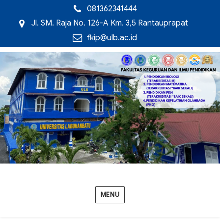
081362341444
Jl. SM. Raja No. 126-A Km. 3,5 Rantauprapat
fkip@ulb.ac.id
MENU