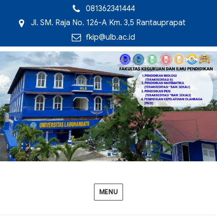
081362341444
Jl. SM. Raja No. 126-A Km. 3,5 Rantauprapat
fkip@ulb.ac.id
MENU