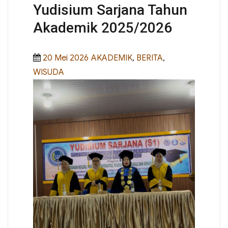
Yudisium Sarjana Tahun
Akademik 2025/2026
Posted
Categories
20 Mei 2026
AKADEMIK
,
BERITA
,
on
WISUDA