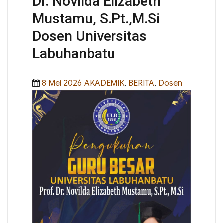
Dr. Novilda Elizabeth
Mustamu, S.Pt.,M.Si
Dosen Universitas
Labuhanbatu
Posted
Categories
8 Mei 2026
AKADEMIK
,
BERITA
,
Dosen
on