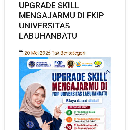
UPGRADE SKILL
MENGAJARMU DI FKIP
UNIVERSITAS
LABUHANBATU
Posted
Categories
20 Mei 2026
Tak Berkategori
on