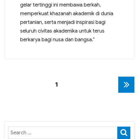
gelar tertinggi ini membawa berkah,
memperkuat khazanah akademik di dunia
pertanian, serta menjadi inspirasi bagi
seluruh civitas akademika untuk terus
berkarya bagi nusa dan bangsa.”
Paginasi
PAGE
1
NEXT
pos
PAGE
SE
Search