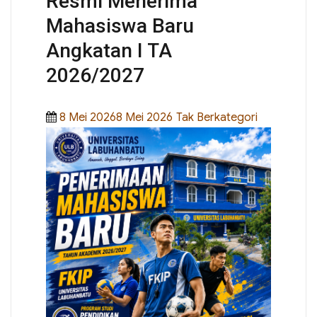
Resmi Menerima
Mahasiswa Baru
Angkatan I TA
2026/2027
Posted
Categories
8 Mei 20268 Mei 2026
Tak Berkategori
on